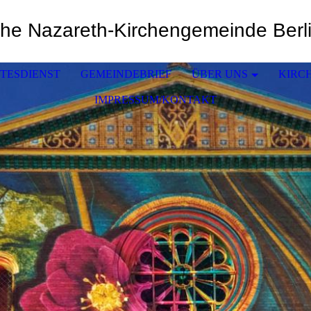
che Nazareth-Kirchengemeinde Berl
TTESDIENST
GEMEINDEBRIEF
ÜBER UNS
KIRC
IMPRESSUM/KONTAKT